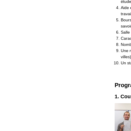
étude
Aide 
trava
Bours
savoi
Salle
Carac
Nombr
Une r
villes
Un st
Prog
1. Cou