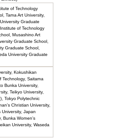
titute of Technology
, Tama Art University,
University Graduate
nstitute of Technology
chool, Musashino Art
versity Graduate School,
ity Graduate School,
eda University Graduate
versity, Kokushikan
of Technology, Saitama
to Bunka University,
ity, Teikyo University,
), Tokyo Polytechnic
an’s Christian University,
 University, Japan
ity, Bunka Women’s
umeikan University, Waseda