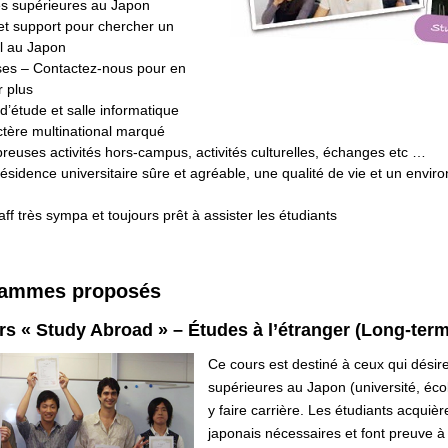
s supérieures au Japon
et support pour chercher un
il au Japon
es – Contactez-nous pour en
r plus
 d’étude et salle informatique
tère multinational marqué
euses activités hors-campus, activités culturelles, échanges etc …
ésidence universitaire sûre et agréable, une qualité de vie et un envir
)
aff très sympa et toujours prêt à assister les étudiants
rammes proposés
rs « Study Abroad » – Études à l’étranger (Long-ter
Ce cours est destiné à ceux qui désir
supérieures au Japon (université, éco
y faire carrière. Les étudiants acquiè
japonais nécessaires et font preuve à 