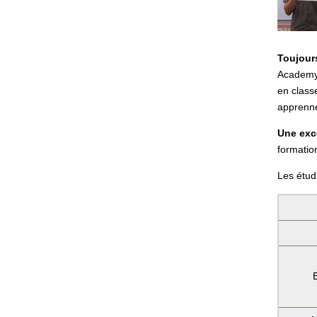
Toujour
Academy 
en classe
apprenne
Une exc
formatio
Les étud