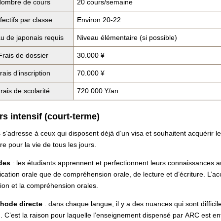
ombre de cours
20 cours/semaine
fectifs par classe
Environ 20-22
u de japonais requis
Niveau élémentaire (si possible)
Frais de dossier
30.000
¥
rais d’inscription
70.000
¥
rais de scolarité
720.000
¥
/an
rs intensif (court-terme)
 s’adresse à ceux qui disposent déjà d’un visa et souhaitent acquérir l
e pour la vie de tous les jours.
udes
: les étudiants apprennent et perfectionnent leurs connaissances a
ation orale que de compréhension orale, de lecture et d’écriture. L’acc
sion et la compréhension orales.
hode directe
: dans chaque langue, il y a des nuances qui sont difficil
n. C’est la raison pour laquelle l’enseignement dispensé par ARC est en