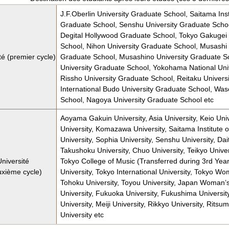
J.F.Oberlin University Graduate School, Saitama Ins
Graduate School, Senshu University Graduate School
Degital Hollywood Graduate School, Tokyo Gakugei 
School, Nihon University Graduate School, Musashi I
té (premier cycle)
Graduate School, Musashino University Graduate S
University Graduate School, Yokohama National Uni
Rissho University Graduate School, Reitaku Univers
International Budo University Graduate School, Was
School, Nagoya University Graduate School etc
Aoyama Gakuin University, Asia University, Keio Uni
University, Komazawa University, Saitama Institute 
University, Sophia University, Senshu University, Dai
Takushoku University, Chuo University, Teikyo Univers
Université
Tokyo College of Music (Transferred during 3rd Year
uxième cycle)
University, Tokyo International University, Tokyo Wom
Tohoku University, Toyou University, Japan Woman’s
University, Fukuoka University, Fukushima Univers
University, Meiji University, Rikkyo University, Rits
University etc