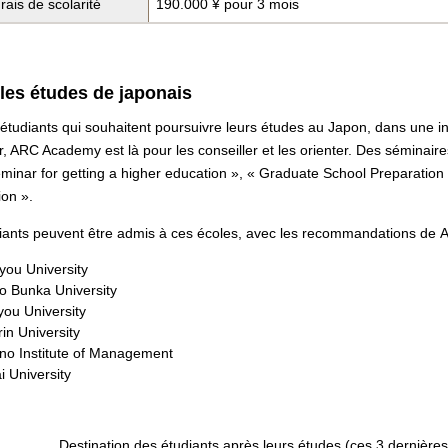
rais de scolarité
190.000
¥ pour
3 mois
les études de japonais
 étudiants qui souhaitent poursuivre leurs études au Japon, dans une i
, ARC Academy est là pour les conseiller et les orienter. Des séminaire
minar for getting a higher education », « Graduate School Preparatio
ion ».
iants peuvent être admis à ces écoles, avec les recommandations de
you University
o Bunka University
you University
in University
no Institute of Management
i University
Destination des étudiants après leurs études (ces 3 dernière