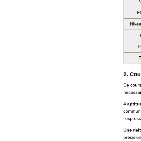
N
Ef
Nivea
F
F
2. Cou
Ce cours
nécessair
4 aptit
communic
l’expres
Une mét
précisio