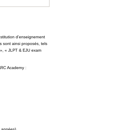
nstitution d’enseignement
s sont ainsi proposés, tels
n », « JLPT & EJU exam
 ARC Academy :
s années)