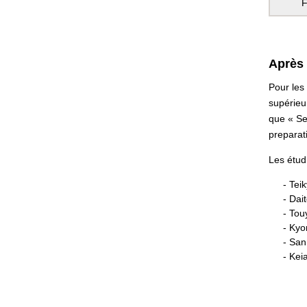
F
Après 
Pour les
supérieur
que « Se
preparat
Les étud
Teik
Dait
Tou
Kyor
San
Keia