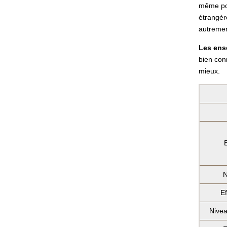
même pou
étrangère
autremen
Les ens
bien conn
mieux.
N
Ef
Nivea