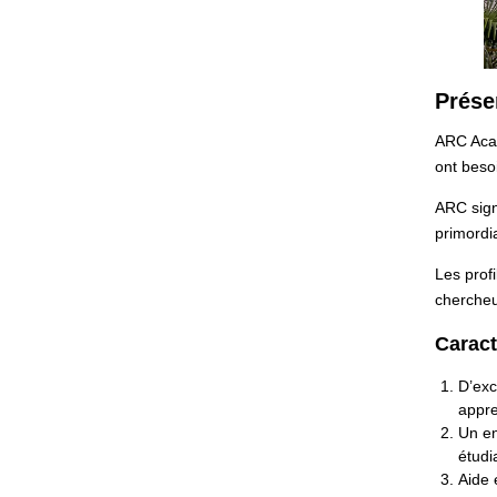
Prése
ARC Acad
ont besoi
ARC sign
primordia
Les prof
chercheu
Caract
D’exc
appr
Un en
étudi
Aide 