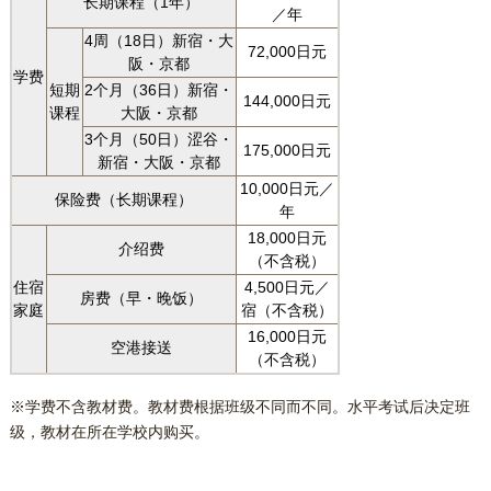
长期课程（1年）
／年
4周（18日）新宿・大
72,000日元
阪・京都
学费
短期
2个月（36日）新宿・
144,000日元
课程
大阪・京都
3个月（50日）涩谷・
175,000日元
新宿・大阪・京都
10,000日元／
保险费（长期课程）
年
18,000日元
介绍费
（不含税）
住宿
4,500日元／
房费（早・晚饭）
家庭
宿（不含税）
16,000日元
空港接送
（不含税）
※学费不含教材费。教材费根据班级不同而不同。水平考试后决定班
级，教材在所在学校内购买。