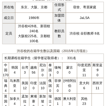
住宿形
所在地
东京、大阪、京都
宿舍、寄居家庭
式
加盟団
成立日
1986年
JaLSA
体
渋谷校428名、新宿校
240名
教职员
定员
渋谷校:全职教师 8名
大阪校225名、京都校
数
100名
渋谷校的在籍学生数以及国籍（2015年1月现在）
长期课程在籍学生（留学签证取得者）： 331名
中
尼泊
泰
印度尼西
斯里蓝
韩国
台湾
越南
缅甸
蒙古
国
尔
国
亚
卡
4
3
56
0
0
170
0
3
11
0
瑞
马来西
俄
菲律
沙特阿拉
美国
印度
法国
意大利
西班牙
典
亚
国
宾
伯
12
0
10
6
11
4
4
0
0
0
英
孟加
柬埔
新加
瑞
加拿大
德国
澳大利亚
其他
国
拉
寨
坡
士
4
1
3
23