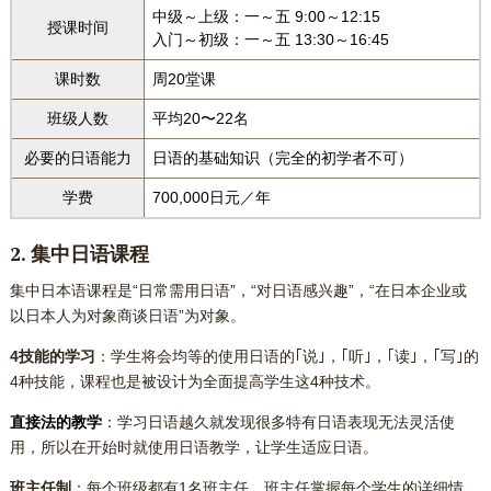
中级～上级：一～五 9:00～12:15
授课时间
入门～初级：一～五 13:30～16:45
课时数
周20堂课
班级人数
平均20〜22名
必要的日语能力
日语的基础知识（完全的初学者不可）
学费
700,000日元／年
2. 集中日语课程
集中日本语课程是“日常需用日语”，“对日语感兴趣”，“在日本企业或
以日本人为对象商谈日语”为对象。
4技能的学习
：学生将会均等的使用日语的｢说｣，｢听｣，｢读｣，｢写｣的
4种技能，课程也是被设计为全面提高学生这4种技术。
直接法的教学
：学习日语越久就发现很多特有日语表现无法灵活使
用，所以在开始时就使用日语教学，让学生适应日语。
班主任制
：每个班级都有1名班主任。班主任掌握每个学生的详细情