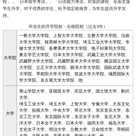
程」，「日本留学考试」、「日语能力考试」対策的课程、全面支援
学生升学。对于优秀的学生，给予指定校推荐，为学生提供升学支
持。
毕业生的升学院校・合格院校（过去3年）
一桥大学大学院、上智大学大学院、立教大学大学院、法政
大学大学院、桜美林大学大学院、埼玉工业大学大学院、专
修大学大学院、多摩美术大学大学院、电子好莱坞大学院、
東京学艺大学院、日本大学大学院、武藏工业大学大学院、
大学院
武藏野大学大学院、武藏野美术大学大学院、横浜国立大学
大学院、立正大学大学院、丽泽大学大学院、国际武道大学
大学院、早稻田大学大学院、筑波大学大学院、城西国际大
学大学院、名古屋大学大学院 他
青山学院大学、亚细亚大学、庆应大学、国士馆大学、駒沢
大学、
埼玉工业大学、埼玉大学、上智大学、专修大学、大东文化
大学、拓殖大学、中央大学、帝京大学、东京音乐大学、东
大学
京工艺大学、东京国际大学，东京女子大学、东北大学、东
洋大学、日本女子大学、日本大学、福冈大学、福岛大学、
文化女子大学、明治大学、立教大学、立命馆大学、早稻田
大学、大阪大学、关西大学、帝塚山大学 他