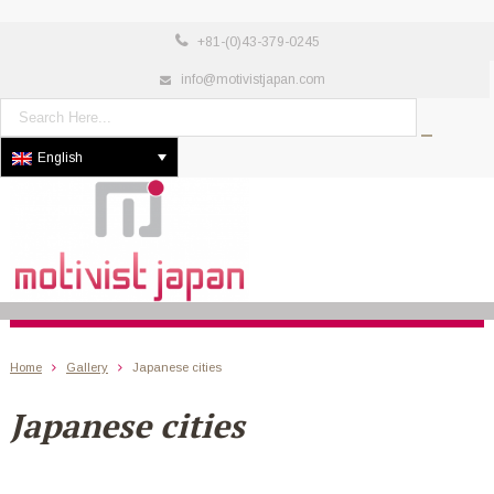
+81-(0)43-379-0245
info@motivistjapan.com
English
Home
Gallery
Japanese cities
Japanese cities